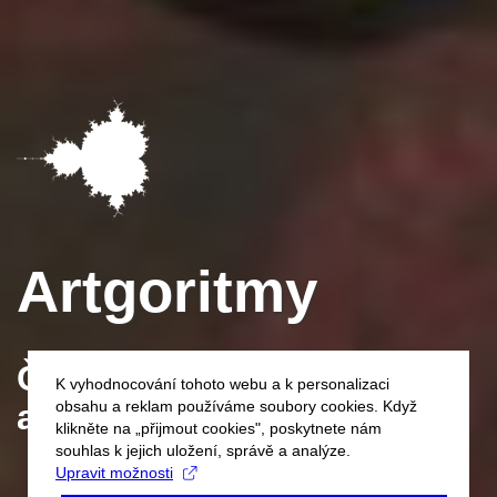
Artgoritmy
Čísla, geometrie
K vyhodnocování tohoto webu a k personalizaci
a kód v umění
obsahu a reklam používáme soubory cookies. Když
klikněte na „přijmout cookies", poskytnete nám
souhlas k jejich uložení, správě a analýze.
Upravit možnosti