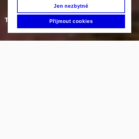
Jen nezbytné
Tomáš Staudek
Přijmout cookies
Artgoritmy
Přednášky
Výtvarné dílny
Tutoriály
Prax
Pojďte objevovat počítačové umění !
Chcete se naučit, jak používat počítač jako
nástroj pro výtvarnou tvorbu? Mít
přehled
o algoritmickém umění a umět o něm
přemýšlet? Vědět, jak objevovat krásu v kódu?
Potom čtěte dál — budeme se věnovat