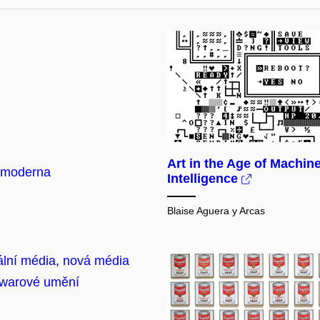
Art in the Age of Machin
tmoderna
Intelligence
Blaise Aguera y Arcas
tální média
,
nová média
twarové umění