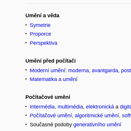
Umění a věda
Symetrie
Proporce
Perspektiva
Umění před počítači
Moderní umění
:
moderna
,
avantgarda
,
pos
Matematika a umění
Počítačové umění
Intermédia
,
multimédia
,
elektronická
a
digi
Počítačové umění
,
algoritmické umění
,
sof
Současné podoby
generativního umění