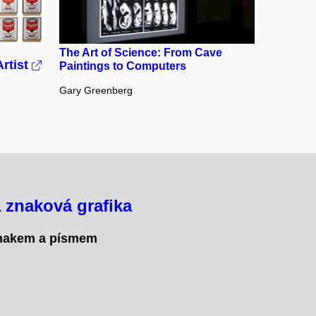
Otevřít na youtube.com
The Art of Science: From Cave
Artist
Paintings to Computers
Gary Greenberg
 znaková grafika
znakem a písmem