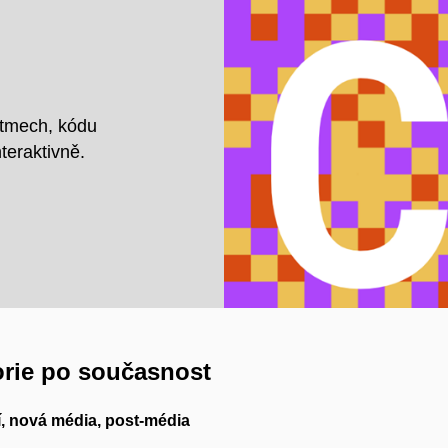
ritmech, kódu
teraktivně.
orie po současnost
í, nová média, post‑média