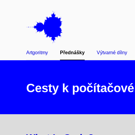
Artgoritmy
Přednášky
Výtvarné dílny
Cesty k počítačov