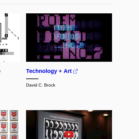
e
Technology + Art
David C. Brock
Povolit cookies a přehrát