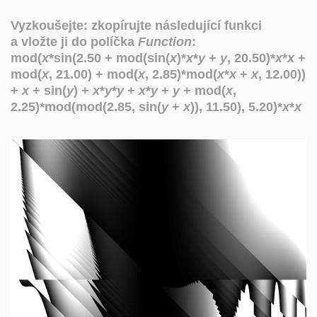
Vyzkoušejte: ​​zkopírujte následující funkci
a vložte ji do políčka
Function
:
mod(
x
*sin(2.50 + mod(sin(
x
)*
x
*
y
+
y
, 20.50)*
x
*
x
+
mod(
x
, 21.00) + mod(
x
, 2.85)*mod(
x
*
x
+
x
, 12.00))
+
x
+ sin(
y
) +
x
*
y
*
y
+
x
*
y
+
y
+ mod(
x
,
2.25)*mod(mod(2.85, sin(
y
+
x
)), 11.50), 5.20)*
x
*
x