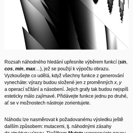
Rozsah náhodného hledání upřesníte výběrem funkcí (
sin
,
cos
,
min
,
max
…
), jež se použijí k výpočtu obrazu.
Vyzkoušejte co udělá, když všechny funkce z generování
vynecháte: výrazy budou složené jen z proměnných
x
,
y
a operací sčítání a násobení. Jejich grafy tak budou nejspíš
esteticky málo zajímavé. Přidávejte funkce jednu po druhé,
ať se v možnostech nástroje zorientujete.
Náhodu lze nasměrovat k požadovanému výsledku ještě
dalším způsobem: mutacemi, tj. náhodnými zásahy