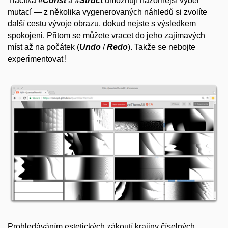
Tlačítka
#Const
a
#Struct
umožňují názornější výběr
mutací — z několika vygenerovaných náhledů si zvolíte
další cestu vývoje obrazu, dokud nejste s výsledkem
spokojeni. Přitom se můžete vracet do jeho zajímavých
míst až na počátek (
Undo
/
Redo
). Takže se nebojte
experimentovat !
Prohledáváním estetických zákoutí krajiny číselných