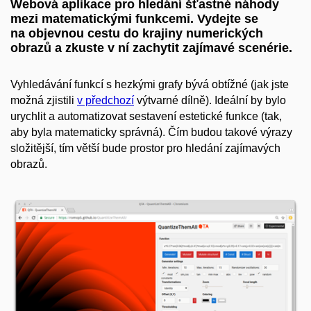
Webová aplikace pro hledání šťastné náhody
mezi matematickými funkcemi. Vydejte se
na objevnou cestu do krajiny numerických
obrazů a zkuste v ní zachytit zajímavé scenérie.
Vyhledávání funkcí s hezkými grafy bývá obtížné (jak jste
možná zjistili
v předchozí
výtvarné dílně). Ideální by bylo
urychlit a automatizovat sestavení estetické funkce (tak,
aby byla matematicky správná). Čím budou takové výrazy
složitější, tím větší bude prostor pro hledání zajímavých
obrazů.