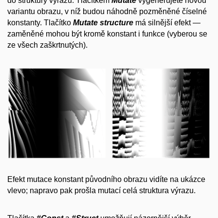
do struktury výrazu. Tlačítkem
Mutate
vygenerujete novou
variantu obrazu, v níž budou náhodně pozměněné číselné
konstanty. Tlačítko
Mutate structure
má silnější efekt —
zaměněné mohou být kromě konstant i funkce (vyberou se
ze všech zaškrtnutých).
Efekt mutace konstant původního obrazu vidíte na ukázce
vlevo; napravo pak prošla mutací celá struktura výrazu.