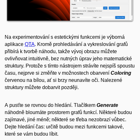
Na experimentování s estetickými funkcemi je výborná
aplikace
QTA
. Kromě prohledávání a vykreslování grafů
přibírá k tvorbě náhodu, takže vývoj obrazu můžete
ovlivňovat intuitivně, bez nutných úprav jeho matematické
struktury. Protože s tímto nástrojem strávíte nejspíš spoustu
času, nejprve si změňte v možnostech obarvení
Coloring
červenou na bílou, ať si brzy neunavíte oči. Nalezené
struktury můžete dobarvit později.
A pusťte se rovnou do hledání. Tlačítkem
Generate
náhodně bloumáte prostorem grafů funkcí. Některé budou
zajímavé, jiné méně; některé se třeba nezobrazí vůbec.
Dejte hledání čas: určitě budou mezi funkcemi takové,
které se vám budou líbit.