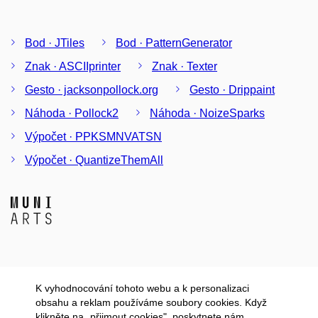
Bod · JTiles
Bod · PatternGenerator
Znak · ASCIIprinter
Znak · Texter
Gesto · jacksonpollock.org
Gesto · Drippaint
Náhoda · Pollock2
Náhoda · NoizeSparks
Výpočet · PPKSMNVATSN
Výpočet · QuantizeThemAll
K vyhodnocování tohoto webu a k personalizaci
obsahu a reklam používáme soubory cookies. Když
klikněte na „přijmout cookies", poskytnete nám