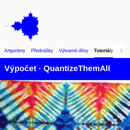
Artgoritmy
Přednášky
Výtvarné dílny
Tutoriály
Prax
Výpočet · QuantizeThemAll